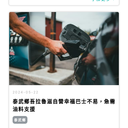
2024-05-22
泰武鄉吾拉魯滋自營幸福巴士不易，急需
油料支援
泰武鄉