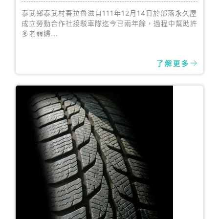
泰武鄉泰武村吾拉魯滋自111年12月14日於部落永久屋
成立勞動合作社接駁車隊迄今已兩年餘，過程中幫助許
多老弱婦...
了解更多