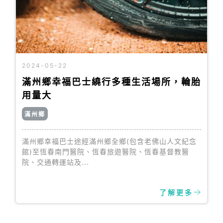
2024-05-22
滿州鄉幸福巴士繞行多種生活場所，輪胎
用量大
滿州鄉
滿州鄉幸福巴士途經滿州鄉全鄉(包含老佛山人文紀念
館)至恆春南門醫院、恆春旅遊醫院、恆春基督教醫
院、交通轉運站及...
了解更多